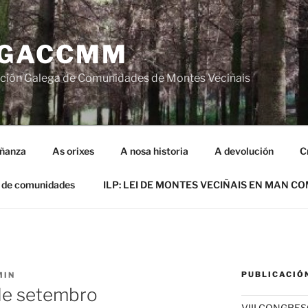
GACCMM
ción Galega de Comunidades de Montes Veciñais
iñanza
As orixes
A nosa historia
A devolución
C
 de comunidades
ILP: LEI DE MONTES VECIÑAIS EN MAN C
PUBLICACIÓ
MIN
de setembro
VIII CONGRE