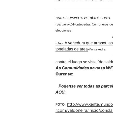
UNHA PERSPECTIVA: DÍXOSE ONT
(Sanxenxo)-Pontevedra:
Comuneros de 
elecciones
Fai 5 a
A vertedura que arrasou as
(Oia):
toneladas de area
-Pontevedra
O ano p
contra el fuego se viste “de sald
As Comunidades na nosa W
Ourense:
Podense ver todas as parcel
AQU
Í
http://www.xente.mundo
FOTO:
r.com/valdoneira/inicio/concl