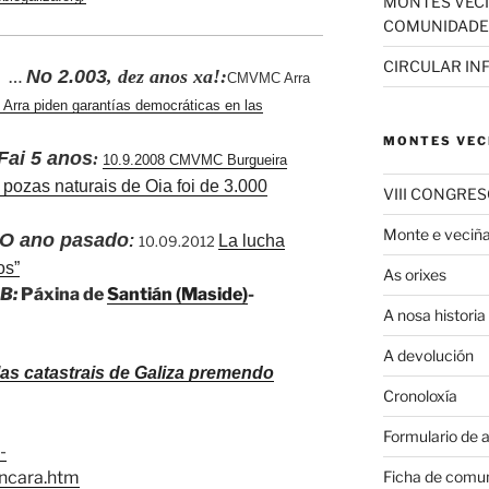
MONTES VEC
COMUNIDADE
CIRCULAR IN
No 2.003
, dez anos xa!:
E …
CMVMC Arra
Arra piden garantías democráticas en las
MONTES VEC
nos
:
10.9.2008 CMVMC Burgueira
 pozas naturais de Oia foi de 3.000
VIII CONGRE
Monte e veciñ
asado
:
La lucha
10.09.2012
os”
As orixes
EB:
Páxina de
Santián (Maside)
-
A nosa historia
A devolución
as catastrais de Galiza premendo
Cronoloxía
Formulario de 
-
Ficha de comu
ancara.htm