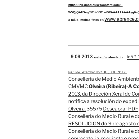
https://lh5.googleusercontent.com/–
W5QjQAU9vg/STbVKK1uKiI/AAAAAAAAAyg/izQ
www.abrence.g
a máis, moitas fotos en
9.09.2013
ir ó 2.
voltar ó calendario
lus, 9 de Setembro do 2.013, D.O.G. Nº 171
Consellería de Medio Ambiente, 
CMVMC
Olveira (Ribeira)-A C
2013, da Dirección Xeral de Co
notifica a resolución do expe
Olveira.
35575
Descargar PDF
Consellería do Medio Rural e 
RESOLUCIÓN do 9 de agosto de 
Consellería do Medio Rural e do
convocatoria, mediante o proc