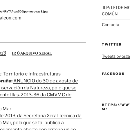
ILP: LEI DE 
cNFaTAPg/s500/pontecovas3.jpg
COMÚN
aleon.com
Contacta
TWITTER
3
0
1
IR Ó ARQUIVO XERAL
Tweets by or
Te rritorio e Infraestruturas
FACEBOOK
oruña:
ANUNCIO do 30 de agosto de
nservación da Natureza, polo que se
diente Illas-2013-36 da CMVMC de
HTTPS://WW
do Mar
M/
2013, da Secretaría Xeral Técnica da
 Mar, pola que se fai pública a
edemento aberto con criterio único