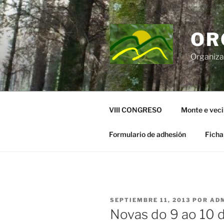
Saltar
al
contenido
OR
Organiza
VIII CONGRESO
Monte e vec
Formulario de adhesión
Ficha
PUBLICADO
SEPTIEMBRE 11, 2013
POR
AD
EL
Novas do 9 ao 10 