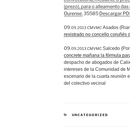
(prezo), para o alleamento das
Ourense.
35585
Descargar PD
09
Asados (Ria
.09.2013 CMVMC
rexistrado no concello coruñés
09
Salcedo (Pon
.09.2013 CMVMC
concrete mañana la fórmula para 
despacho de abogados de Calixt
intereses de la Comunidad de 
escenario de la cuarta reunión en
del colectivo vecinal
CATEGORÍAS
UNCATEGORIZED