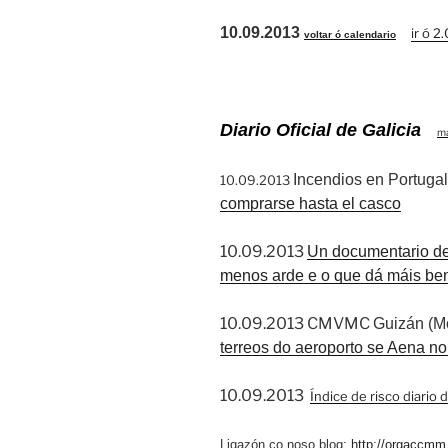
10.09.2013
ir ó 2.
voltar ó calendario
Diario Oficial de Galicia
ma
Incendios en Portuga
10.09.2013
comprarse hasta el casco
10.09.2013
Un documentario de
menos arde e o que dá máis ben
10.09.2013 CMVMC
Guizán (M
terreos do aeroporto se Aena no
10.09.2013
Índice de risco diario 
Ligazón co noso blog:
http://orgaccmm.