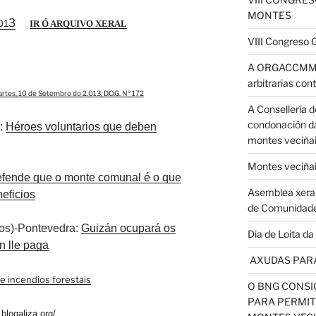
MONTES
3
0
1
IR Ó ARQUIVO XERAL
VIII Congreso
A ORGACCMM de
arbitrarias con
rtes, 10 de Setembro do 2.013, D.O.G. Nº 172
A Consellería d
condonación da
l:
Héroes voluntarios que deben
montes veciñai
Montes veciña
fende que o monte comunal é o que
Asemblea xeral
eficios
de Comunidad
os)-Pontevedra:
Guizán ocupará os
Dia de Loita d
n lle paga
AXUDAS PARA
de incendios forestais
O BNG CONSI
PARA PERMIT
blogaliza.org/