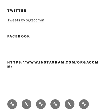
TWITTER
Tweets by orgaccmm
FACEBOOK
HTTPS://WWW.INSTAGRAM.COM/ORGACCM
M/
VIII
Monte
As
A
A
Cronoloxía
CONGRESO
e
orixes
nosa
devolución