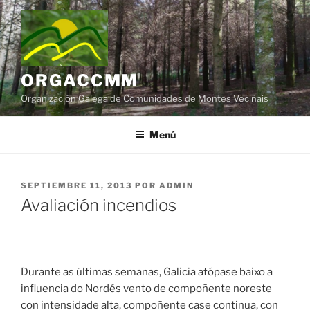
Saltar
al
contenido
ORGACCMM
Organización Galega de Comunidades de Montes Veciñais
Menú
PUBLICADO
SEPTIEMBRE 11, 2013
POR
ADMIN
EL
Avaliación incendios
Durante as últimas semanas, Galicia atópase baixo a
influencia do Nordés vento de compoñente noreste
con intensidade alta, compoñente case continua, con