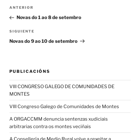
Navegación
Entrada
ANTERIOR
de
anterior:
Novas do 1 ao 8 de setembro
entradas
Siguiente
SIGUIENTE
entrada
Novas do 9 ao 10 de setembro
PUBLICACIÓNS
VIII CONGRESO GALEGO DE COMUNIDADES DE
MONTES
VIII Congreso Galego de Comunidades de Montes
A ORGACCMM denuncia sentenzas xudiciais
arbitrarias contra os montes veciñais
A Consellería de Medio Rural volve a rexeitar a