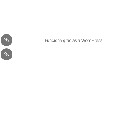
A
Funciona gracias a WordPress
devolución
Contacta
ia
ES
ÑAIS
ÚN