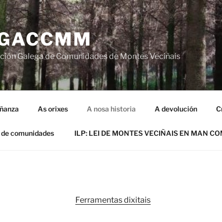
GACCMM
ción Galega de Comunidades de Montes Veciñais
iñanza
As orixes
A nosa historia
A devolución
C
 de comunidades
ILP: LEI DE MONTES VECIÑAIS EN MAN C
Ferramentas dixitais