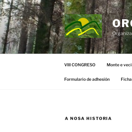
Saltar
al
contenido
OR
Organiza
VIII CONGRESO
Monte e vec
Formulario de adhesión
Ficha
A NOSA HISTORIA