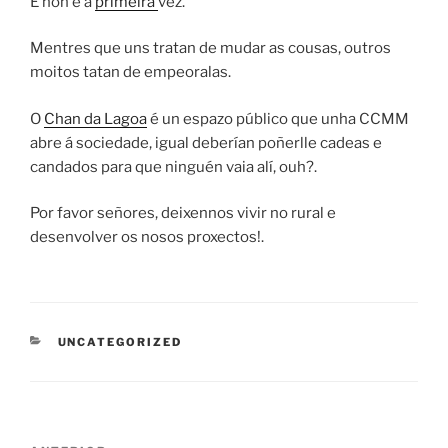
E non é a
primeira
vez.
Mentres que uns tratan de mudar as cousas, outros
moitos tatan de empeoralas.
O
Chan da Lagoa
é un espazo público que unha CCMM
abre á sociedade, igual deberían poñerlle cadeas e
candados para que ninguén vaia alí, ouh?.
Por favor señores, deixennos vivir no rural e
desenvolver os nosos proxectos!.
CATEGORÍAS
UNCATEGORIZED
Navegación