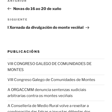
Entrada
ANTERIOR
de
anterior:
Novas do 16 ao 20 de xuño
entradas
Siguiente
SIGUIENTE
entrada
I Xornada da divulgación do monte veciñal
PUBLICACIÓNS
VIII CONGRESO GALEGO DE COMUNIDADES DE
MONTES
VIII Congreso Galego de Comunidades de Montes
A ORGACCMM denuncia sentenzas xudiciais
arbitrarias contra os montes veciñais
A Consellería de Medio Rural volve a rexeitar a
condonación das falsas e inxustas débedas dos