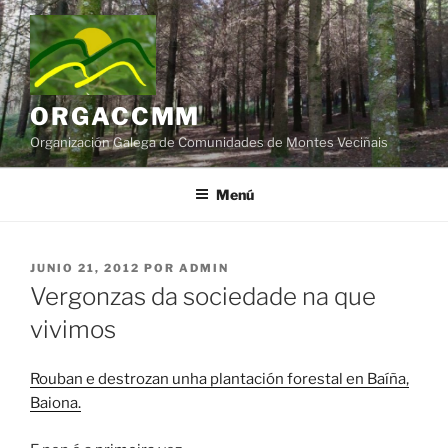
Saltar
al
contenido
ORGACCMM
Organización Galega de Comunidades de Montes Veciñais
Menú
PUBLICADO
JUNIO 21, 2012
POR
ADMIN
EL
Vergonzas da sociedade na que
vivimos
Rouban e destrozan unha plantación forestal en Baíña,
Baiona.