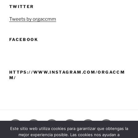
TWITTER
Tweets by orgaccmm
FACEBOOK
HTTPS://WWW.INSTAGRAM.COM/ORGACCM
M/
VIII
Monte
As
A
A
Cronoloxía
Este sitio web utiliza cookies para garantizar que obtengas la
CONGRESO
e
orixes
nosa
devolución
mejor experiencia posible. Las cookies nos ayudan a
Formulario
Ficha
ILP:
Contacta