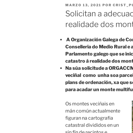
PUBLICADO
MARZO 13, 2021
POR
CRIST_P
EL
Solicitan a adecua
realidade dos mont
A Organización Galega de Co
Conselleria do Medio Rural e
Parlamento galego que se inic
catastro á realidade dos mont
Na súa solicitude a ORGACC
veciñal como unha soa parcela
plans de ordenación, xa que
para acadar un monte multifu
Os montes veciñais en
mán común actualmente
figuran na cartografia
catastral divididos en un
sin fín de recintos e