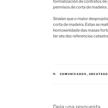
formalización de contratos de 
permisos de corta de madeira .
Sinalan que o maior despropós
corta de madeira. Estas se real
homoxenidade das masas forta
ter ate dez referencias catastra
CATEGORÍAS
COMUNICADOS
,
UNCATEGO
Deja una respuesta