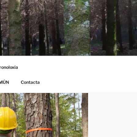
ronoloxía
OMÚN
Contacta