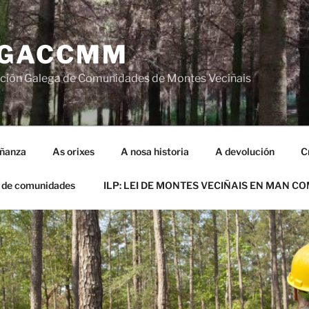
GACCMM
ción Galega de Comunidades de Montes Veciñais
iñanza
As orixes
A nosa historia
A devolución
C
 de comunidades
ILP: LEI DE MONTES VECIÑAIS EN MAN C