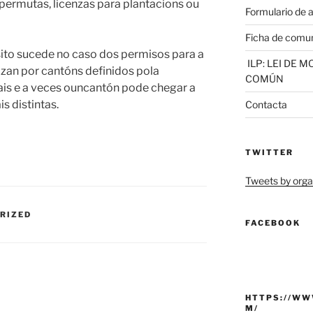
permutas, licenzas para plantacions ou
Formulario de 
Ficha de comu
ito sucede no caso dos permisos para a
ILP: LEI DE 
izan por cantóns definidos pola
COMÚN
is e a veces ouncantón pode chegar a
is distintas.
Contacta
TWITTER
Tweets by or
RIZED
FACEBOOK
HTTPS://WW
M/