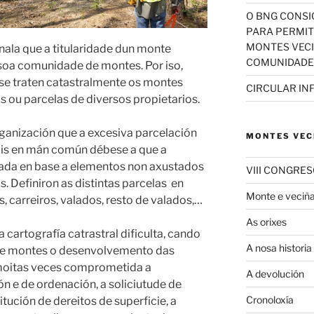
O BNG CONSI
PARA PERMIT
MONTES VEC
ala que a titularidade dun monte
COMUNIDADE
 soa comunidade de montes. Por iso,
 se traten catastralmente os montes
CIRCULAR IN
s ou parcelas de diversos propietarios.
anización que a excesiva parcelación
MONTES VEC
is en mán común débese a que a
lizada en base a elementos non axustados
VIII CONGRE
. Definiron as distintas parcelas en
Monte e veciñ
s, carreiros, valados, resto de valados,…
As orixes
cartografía catrastral dificulta, cando
A nosa historia
de montes o desenvolvemento das
 moitas veces comprometida a
A devolución
ón e de ordenación, a soliciutude de
Cronoloxía
tución de dereitos de superficie, a