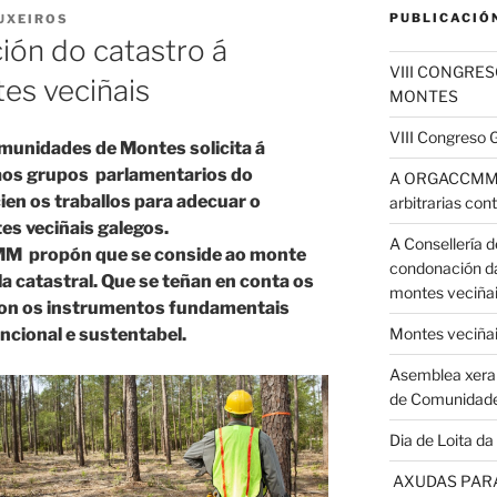
PUBLICACIÓ
UXEIROS
ción do catastro á
VIII CONGRE
es veciñais
MONTES
VIII Congreso
munidades de Montes solicita á
 aos grupos parlamentarios do
A ORGACCMM de
ien os traballos para adecuar o
arbitrarias con
es veciñais galegos.
A Consellería d
MM propón que se conside ao monte
condonación da
 catastral. Que se teñan en conta os
montes veciñai
 son os instrumentos fundamentais
Montes veciña
ncional e sustentabel.
Asemblea xeral
de Comunidad
Dia de Loita d
AXUDAS PARA