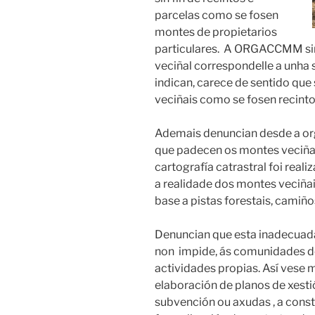
parcelas como se fosen
montes de propietarios
particulares. A ORGACCMM sin
veciñal correspondelle a unha
indican, carece de sentido que
veciñais como se fosen recinto
Ademais denuncian desde a org
que padecen os montes veciña
cartografía catrastral foi rea
a realidade dos montes veciñais
base a pistas forestais, camiño
Denuncian que esta inadecuada 
non impide, ás comunidades 
actividades propias. Así vese
elaboración de planos de xesti
subvención ou axudas , a consti