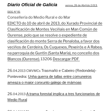
Diario Oficial de Galicia
venres, 26 de Abril do 2.013,
D.O.G. Nº 81
Consellería do Medio Rural e do Mar
EDICTO do 10 de abril de 2013, do Xurado Provincial de
Clasificación de Montes Veciñais en Man Común de
Ourense, polo que se resolve o expediente de
clasificación do monte Serra de Penaloba, a favor dos
veciños de Cerdeira, Os Cuquexos, Pexeirós e A Rabea,
na parroquia de Guntín (Santa María), no concello dos
Blancos (Ourense).
13206
Descargar PDF
26
Trasmañó e Cabeiro (Redondela)-
.04.2013 CMVMCs
Pontevedra:
Unha guerra de tallas entre comuneiros
ameaza o maior conxunto galego de mámoas
26
A trama forestal implica a tres funcionarios de
.04.2013
Medio Rural