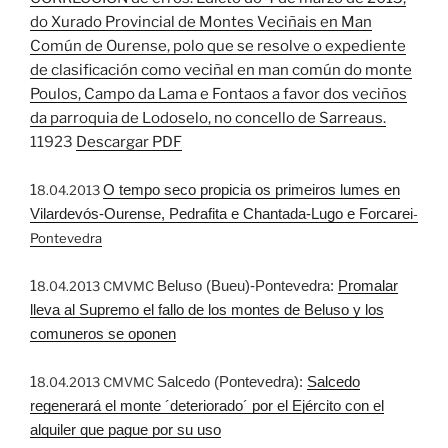
do Xurado Provincial de Montes Veciñais en Man
Común de Ourense, polo que se resolve o expediente
de clasificación como veciñal en man común do monte
Poulos, Campo da Lama e Fontaos a favor dos veciños
da parroquia de Lodoselo, no concello de Sarreaus.
11923
Descargar PDF
1
O tempo seco propicia os primeiros lumes en
8.04.2013
Vilardevós-Ourense, Pedrafita e Chantada-Lugo e Forcarei
-
Pontevedra
1
Beluso (Bueu)-Pontevedra:
Promalar
8.04.2013 CMVMC
lleva al Supremo el fallo de los montes de Beluso y los
comuneros se oponen
1
Salcedo (Pontevedra):
Salcedo
8.04.2013 CMVMC
regenerará el monte ´deteriorado´ por el Ejército con el
alquiler que pague por su uso