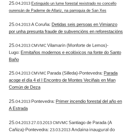
25
.04.2013
Extinguido un lume forestal rexistrado no concello
ourensán de Paderne de Allariz, na parroquia de San Xes
25
A Coruña:
Detidas seis persoas en Vimianzo
.04.2013
por unha presunta fraude de subvencións en reforestacións
25
Vilamarín (Monforte de Lemos)-
.04.2013 CMVMC
Lugo:
Ermitaños modernos e ecolóxicos na fonte do Santo
Baño
25
Parada (Silleda)-Pontevedra:
Parada
.04.2013 CMVMC
acoge el día 4 el I Encontro de Montes Veciñais en Man
Común de Deza
25
Pontevedra:
Primer incendio forestal del año en
.04.2013
A Estrada
25
Santiago de Parada (A
.04.2013 27.03.2013 CMVMC
Cañiza)-Pontevedra:
Andaina inaugural do
23.03.2013