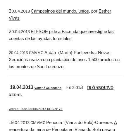
2
Campesinos del mundo, uníos
, por
Esther
0.04.2013
Vivas
2
El PSOE pide a Facenda que investigue las
0.04.2013
cuentas de las ayudas forestales
2
Ardán (Marín)-Pontevedra:
Novas
0.04.2013 CMVMC
Xeracións realiza una plantación de unos 1.500 árboles en
los montes de San Lourenzo
19.04.2013
3
ir ó 2.0
1
IR Ó ARQUIVO
voltar ó calendario
XERAL
venres, 19 de Abril do 2.013, D.O.G. Nº 76
19
Penouta (Viana do Bolo)-Ourense:
A
.04.2013 CMVMC
reapertura da mina de Penouta en Viana do Bolo pasa o