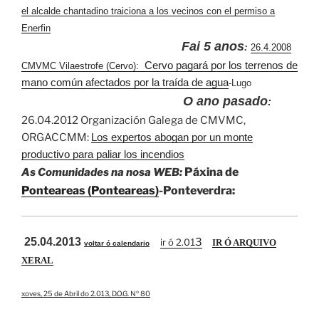
el alcalde chantadino traiciona a los vecinos con el permiso a
Enerfin
Fai 5 anos
:
26.4.2008
Cervo pagará por los terrenos de
CMVMC Vilaestrofe (Cervo):
mano común afectados por la traída de agua
-Lugo
O ano pasado
:
26.04.2012 Organización Galega de CMVMC,
ORGACCMM:
Los expertos abogan por un monte
productivo para paliar los incendios
Páxina de
As Comunidades na nosa WEB:
Ponteareas (Ponteareas)
-Ponteverdra:
25.04.2013
3
ir ó 2.0
1
IR Ó ARQUIVO
voltar ó calendario
XERAL
xoves, 25 de Abril do 2.013, D.O.G. Nº 80