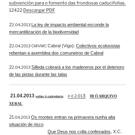
subvención para o fomento das frondosas caducifolias.
12422
Descargar PDF
2
La ley de impacto ambiental esconde la
2.04.2013
mercantilización de la biodiversidad
2
Cabral (Vigo):
Colectivos ecoloxistas
2.04.2013 CMVMC
rebentan a asemblea dos comuneiros de Cabral
2
Silleda cobrará a los madereros por el deterioro
2.04.2013
de las pistas durante las talas
21.04.2013
3
ir ó 2.0
1
IR Ó ARQUIVO
voltar ó calendario
XERAL
21
Os montes entran na primavera nunha alta
.04.2013
situación de risco
Que Deus nos colla confesados
, X.C.