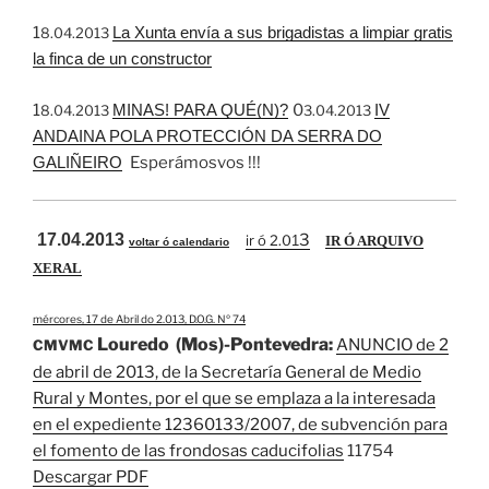
1
La Xunta envía a sus brigadistas a limpiar gratis
8.04.2013
la finca de un constructor
1
MINAS! PARA QUÉ(N)?
0
IV
8.04.2013
3.04.2013
ANDAINA POLA PROTECCIÓN DA SERRA DO
GALIÑEIRO
Esperámosvos !!!
17.04.2013
3
ir ó 2.0
1
IR Ó ARQUIVO
voltar ó calendario
XERAL
mércores, 17 de Abril do 2.013, D.O.G. Nº 74
Louredo (Mos)-Pontevedra:
ANUNCIO de 2
CMVMC
de abril de 2013, de la Secretaría General de Medio
Rural y Montes, por el que se emplaza a la interesada
en el expediente 12360133/2007, de subvención para
el fomento de las frondosas caducifolias
11754
Descargar PDF