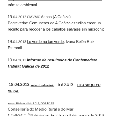
trámite ambiental
19
Achas (A Cañiza)-
.04.2013 CMVMC
Pontevedra:
Comuneros de A Cañiza estudian crear un
recinto para recoger a los caballos salvajes sin microchip
19
Lo verde no tan verde
, Ivana Belén Ruiz
.04.2013
Estramil
19
Informe de resultados de Confemadera
.04.2013
Hábitat Galicia de 2012
18.04.2013
3
ir ó 2.0
1
IR Ó ARQUIVO
voltar ó calendario
XERAL
xoves, 18 de Abril do 2.013, D.O.G. Nº 75
Consellería do Medio Rural e do Mar
CORRECCIÓN de erros. Edicto do 4 de marzo de 2013,