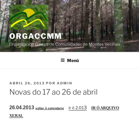
Saltar
al
contenido
ORGACCMM
Organización Galega de Comunidades de Montes Veciñais
Menú
PUBLICADO
ABRIL 26, 2013
POR
ADMIN
EL
Novas do 17 ao 26 de abril
26.04.2013
3
ir ó 2.0
1
IR Ó ARQUIVO
voltar ó calendario
XERAL