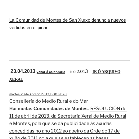
La Comunidad de Montes de San Xurxo denuncia nuevos
vertidos en el pinar
23.04.2013
3
ir ó 2.0
1
IR Ó ARQUIVO
voltar ó calendario
XERAL
martes, 23 de Abril do 2.013, D.O.G. Nº 78
Consellería do Medio Rural e do Mar
Hai moitas Comunidades de Montes:
RESOLUCIÓN do
11 de abril de 2013, da Secretaría Xeral de Medio Rural
e Montes, pola que se dá publicidade ás axudas
concedidas no ano 2012 ao abeiro da Orde do 17 de
xuño de 2011 pola que se establecen as bases