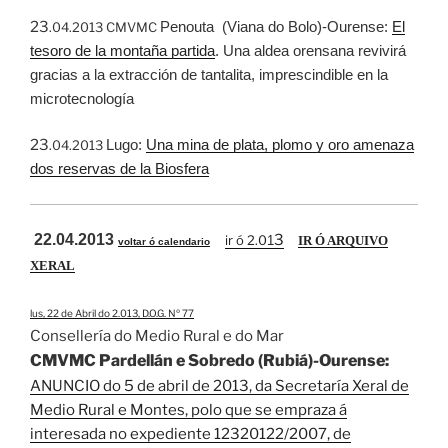
23
Penouta (Viana do Bolo)-Ourense:
El
.04.2013 CMVMC
tesoro de la montaña partida
. Una aldea orensana revivirá
gracias a la extracción de tantalita, imprescindible en la
microtecnología
23
Lugo:
Una mina de plata, plomo y oro amenaza
.04.2013
dos reservas de la Biosfera
22.04.2013
3
ir ó 2.0
1
IR Ó ARQUIVO
voltar ó calendario
XERAL
lus, 22 de Abril do 2.013, D.O.G. Nº 77
Consellería do Medio Rural e do Mar
CMVMC Pardellán e Sobredo (Rubiá)-Ourense:
ANUNCIO do 5 de abril de 2013, da Secretaría Xeral de
Medio Rural e Montes, polo que se empraza á
interesada no expediente 12320122/2007, de