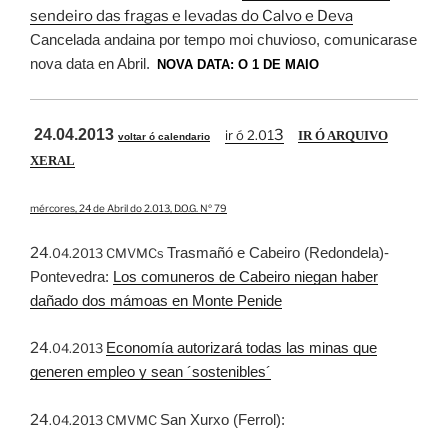
sendeiro das fragas e levadas do Calvo e Deva
Cancelada andaina por tempo moi chuvioso, comunicarase
nova data en Abril.
NOVA DATA: O 1 DE MAIO
24.04.2013
3
ir ó 2.0
1
IR Ó ARQUIVO
voltar ó calendario
XERAL
mércores, 24 de Abril do 2.013, D.O.G. Nº 79
24
Trasmañó e Cabeiro (Redondela)-
.04.2013 CMVMCs
Pontevedra:
Los comuneros de Cabeiro niegan haber
dañado dos mámoas en Monte Penide
24
Economía autorizará todas las minas que
.04.2013
generen empleo y sean ´sostenibles´
24
San Xurxo (Ferrol):
.04.2013 CMVMC