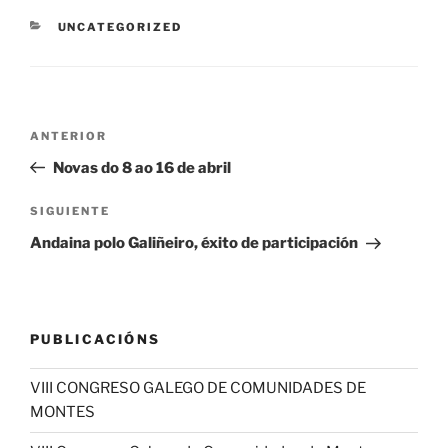
CATEGORÍAS
UNCATEGORIZED
Navegación
Entrada
ANTERIOR
de
anterior:
Novas do 8 ao 16 de abril
entradas
Siguiente
SIGUIENTE
entrada
Andaina polo Galiñeiro, éxito de participación
PUBLICACIÓNS
VIII CONGRESO GALEGO DE COMUNIDADES DE
MONTES