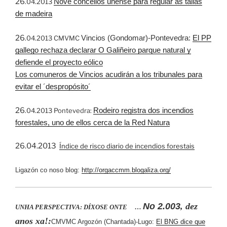
26
Nove concellos únense para regular as tallas
.04.2013
de madeira
26
Vincios (Gondomar)-Pontevedra:
El PP
.04.2013 CMVMC
gallego rechaza declarar O Galiñeiro parque natural y
defiende el proyecto eólico
Los comuneros de Vincios acudirán a los tribunales para
evitar el ´despropósito´
26
Rodeiro registra dos incendios
.04.2013 Pontevedra:
forestales, uno de ellos cerca de la Red Natura
26.04.2013
Índice de risco diario de incendios forestais
Ligazón co noso blog:
http://orgaccmm.blogaliza.org/
No 2.003
, dez
UNHA PERSPECTIVA: DÍXOSE ONTE …
anos xa!:
CMVMC Argozón (Chantada)-Lugo:
El BNG dice que