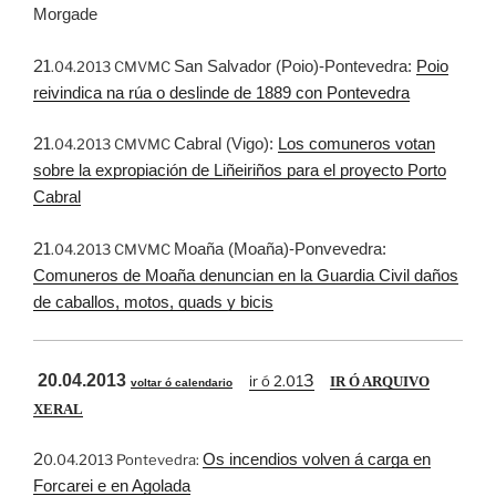
Morgade
21
San Salvador (Poio)-Pontevedra:
Poio
.04.2013 CMVMC
reivindica na rúa o deslinde de 1889 con Pontevedra
21
Cabral (Vigo):
Los comuneros votan
.04.2013 CMVMC
sobre la expropiación de Liñeiriños para el proyecto Porto
Cabral
21
Moaña (Moaña)-Ponvevedra:
.04.2013 CMVMC
Comuneros de Moaña denuncian en la Guardia Civil daños
de caballos, motos, quads y bicis
20.04.2013
3
ir ó 2.0
1
IR Ó ARQUIVO
voltar ó calendario
XERAL
2
Os incendios volven á carga en
0.04.2013 Pontevedra:
Forcarei e en Agolada