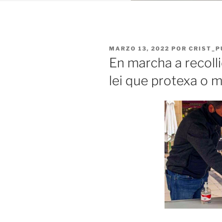
PUBLICADO
MARZO 13, 2022
POR
CRIST_P
EL
En marcha a recoll
lei que protexa o