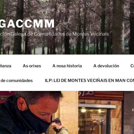
GACCMM
ción Galega de Comunidades de Montes Veciñais
iñanza
As orixes
A nosa historia
A devolución
C
 de comunidades
ILP: LEI DE MONTES VECIÑAIS EN MAN C