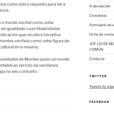
nza como único requisito para ter a
A devolución
ro/a.
Cronoloxía
 o monte veciñal como unha
Formulario de 
pé de igualdade coas titularidades
Ficha de comu
ndicación que recolle a iniciativa
s montes veciñais como unha figura de
ILP: LEI DE 
ultural en si mesma.
COMÚN
Contacta
munidades de Montes quere un monte
ntabel ao servizo da veciñanza
ga no seu conxunto.
TWITTER
Tweets by or
FACEBOOK