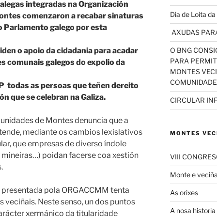
legas integradas na Organización
Dia de Loita d
ontes comenzaron a recabar sinaturas
no Parlamento galego por esta
AXUDAS PARA
O BNG CONSI
en o apoio da cidadania para acadar
PARA PERMIT
es comunais galegos do expolio da
MONTES VEC
COMUNIDADE
LP todas as persoas que teñen dereito
ión que se celebran na Galiza.
CIRCULAR IN
unidades de Montes denuncia que a
tende, mediante os cambios lexislativos
MONTES VEC
ar, que empresas de diverso índole
s, mineiras…) poidan facerse coa xestión
VIII CONGRE
.
Monte e veciñ
lar presentada pola ORGACCMM tenta
As orixes
s veciñais. Neste senso, un dos puntos
A nosa historia
carácter xermánico da titularidade