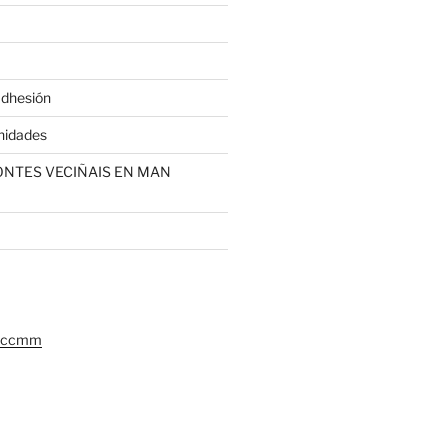
adhesión
nidades
MONTES VECIÑAIS EN MAN
gaccmm