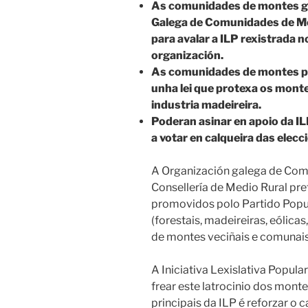
As comunidades de montes ga
Galega de Comunidades de M
para avalar a ILP rexistrada 
organización.
As comunidades de montes pid
unha lei que protexa os mont
industria madeireira.
Poderan asinar en apoio da I
a votar en calqueira das elecc
A Organización galega de Com
Consellería de Medio Rural pre
promovidos polo Partido Popul
(forestais, madeireiras, eólica
de montes veciñais e comunais
A Iniciativa Lexislativa Popu
frear este latrocinio dos monte
principais da ILP é reforzar o 