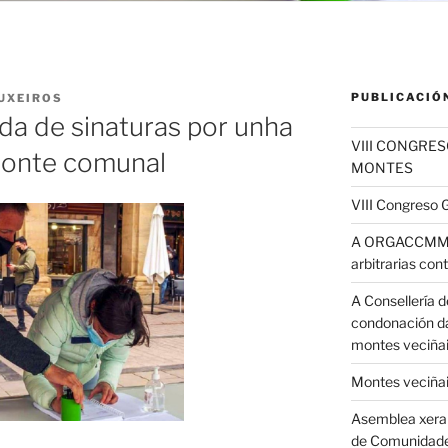
PUBLICACIÓ
UXEIROS
ida de sinaturas por unha
VIII CONGRE
 monte comunal
MONTES
VIII Congreso
A ORGACCMM de
arbitrarias con
A Consellería d
condonación da
montes veciñai
Montes veciña
Asemblea xeral
de Comunidad