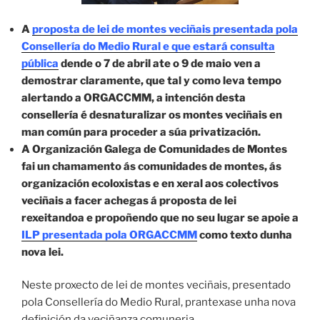
A
proposta de lei de montes veciñais presentada pola
Consellería do Medio Rural e que estará consulta
pública
dende o 7 de abril ate o 9 de maio ven a
demostrar claramente, que tal y como leva tempo
alertando a ORGACCMM, a intención desta
consellería é desnaturalizar os montes veciñais en
man común para proceder a súa privatización.
A Organización Galega de Comunidades de Montes
fai un chamamento ás comunidades de montes, ás
organización ecoloxistas e en xeral aos colectivos
veciñais a facer achegas á proposta de lei
rexeitandoa e propoñendo que no seu lugar se apoie a
ILP presentada pola ORGACCMM
como texto dunha
nova lei.
Neste proxecto de lei de montes veciñais, presentado
pola Consellería do Medio Rural, prantexase unha nova
definición da veciñanza comuneria.