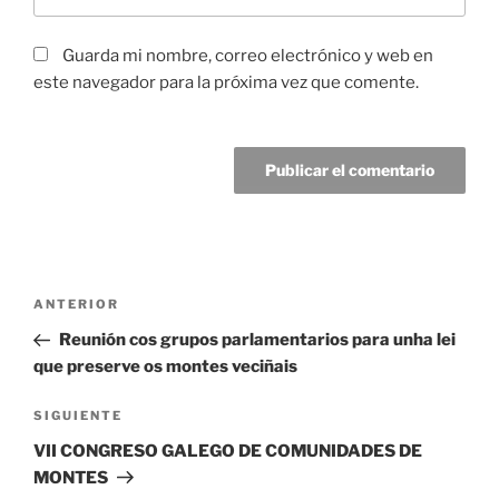
Guarda mi nombre, correo electrónico y web en
este navegador para la próxima vez que comente.
Navegación
Entrada
ANTERIOR
de
anterior:
Reunión cos grupos parlamentarios para unha lei
entradas
que preserve os montes veciñais
Siguiente
SIGUIENTE
entrada
VII CONGRESO GALEGO DE COMUNIDADES DE
MONTES