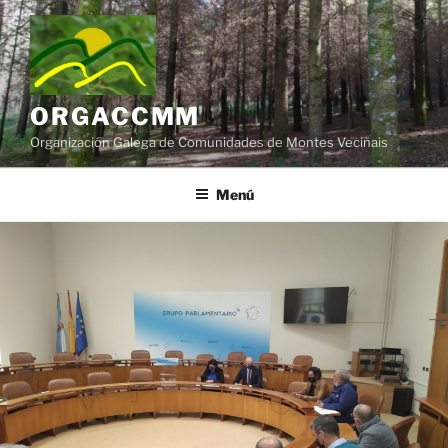
Saltar
al
contenido
ORGACCMM
Organización Galega de Comunidades de Montes Veciñais
Menú