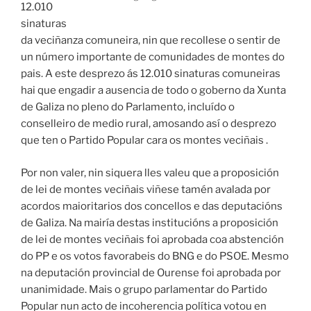
12.010
sinaturas
da veciñanza comuneira, nin que recollese o sentir de
un número importante de comunidades de montes do
pais. A este desprezo ás 12.010 sinaturas comuneiras
hai que engadir a ausencia de todo o goberno da Xunta
de Galiza no pleno do Parlamento, incluído o
conselleiro de medio rural, amosando así o desprezo
que ten o Partido Popular cara os montes veciñais .
Por non valer, nin siquera lles valeu que a proposición
de lei de montes veciñais viñese tamén avalada por
acordos maioritarios dos concellos e das deputacións
de Galiza. Na mairía destas institucións a proposición
de lei de montes veciñais foi aprobada coa abstención
do PP e os votos favorabeis do BNG e do PSOE. Mesmo
na deputación provincial de Ourense foi aprobada por
unanimidade. Mais o grupo parlamentar do Partido
Popular nun acto de incoherencia política votou en