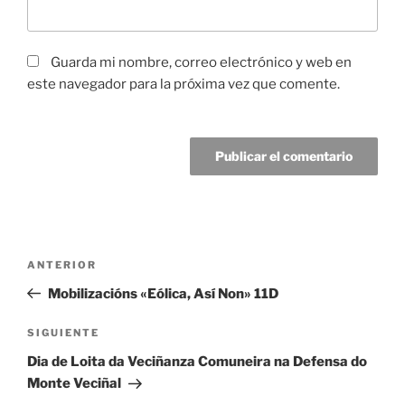
Guarda mi nombre, correo electrónico y web en
este navegador para la próxima vez que comente.
Navegación
Entrada
ANTERIOR
de
anterior:
Mobilizacións «Eólica, Así Non» 11D
entradas
Siguiente
SIGUIENTE
entrada
Dia de Loita da Veciñanza Comuneira na Defensa do
Monte Veciñal