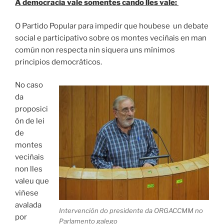
A democracia vale somentes cando lles vale:
O Partido Popular para impedir que houbese un debate
social e participativo sobre os montes veciñais en man
común non respecta nin siquera uns mínimos
principios democráticos.
No caso
da
proposici
ón de lei
de
montes
veciñais
non lles
valeu que
viñese
avalada
Intervención do presidente da ORGACCMM no
por
Parlamento galego