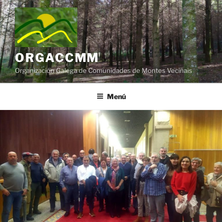
Saltar
al
contenido
ORGACCMM
Organización Galega de Comunidades de Montes Veciñais
Menú