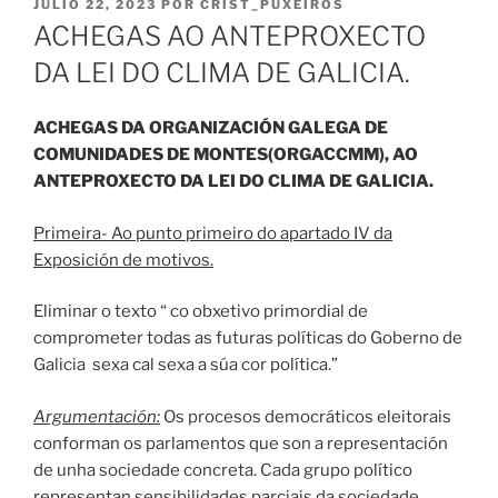
PUBLICADO
JULIO 22, 2023
POR
CRIST_PUXEIROS
EL
ACHEGAS AO ANTEPROXECTO
DA LEI DO CLIMA DE GALICIA.
ACHEGAS DA ORGANIZACIÓN GALEGA DE
COMUNIDADES DE MONTES(ORGACCMM), AO
ANTEPROXECTO DA LEI DO CLIMA DE GALICIA.
Primeira- Ao punto primeiro do apartado IV da
Exposición de motivos.
Eliminar o texto “ co obxetivo primordial de
comprometer todas as futuras políticas do Goberno de
Galicia sexa cal sexa a súa cor política.”
Argumentación:
Os procesos democráticos eleitorais
conforman os parlamentos que son a representación
de unha sociedade concreta. Cada grupo político
representan sensibilidades parciais da sociedade.