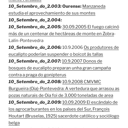
10_Setembro_do_2.003:
Ourense:
Manzaneda
estudia el aprovechamiento de sus montes
10_Setembro_
do_2.004:
10_Setembro_
do_2.005:
30.09.2005 El fuego calcinó
más de un centenar de hectáreas de monte en Zobra
-
Lalín-Pontevedra
10_Setembro_do_2.006:
10.9.2006
Os produtores de
eucalipto poderían suspender o boicot ás tallas
10_Setembro
_
do_2.007:
10.9.2007 Donos de
bosques de eucalipto preparan unha gran campaña
contra a praga do gonipterus
10_Setembro_do_2.008:
10.9.2008 CMVMC
Burgueira (Oia)
-Pontevedra
:
A vertedura que arrasou as
pozas naturais de Oia foi de 3.000 toneladas de area
10_Setembro_do_2.009:
10.09.2009 El escándalo de
los agrocarburantes en los países del Sur, François
Houtart (Bruselas, 1925) sacerdote católico y sociólogo
belga