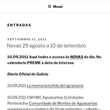
Menú
ENTRADAS
PUBLICADO
SEPTIEMBRE 11, 2011
EL
Novas 29 agosto a 10 de setembro
10.09.2011
Aquí tedes o acceso ás
NOVAS
do dí­a. No
calendario PREME a data de interese
Diario Oficial de Galicia
10.09.2011
La memoria tullida del agrarismo
10.09.2011 CMVMC Aguasantas (Cotobade)-
Pontevedra:
Comunidade de Montes de Aguasantas
organiza para o vindeiro día 10 de setembro – sábado –