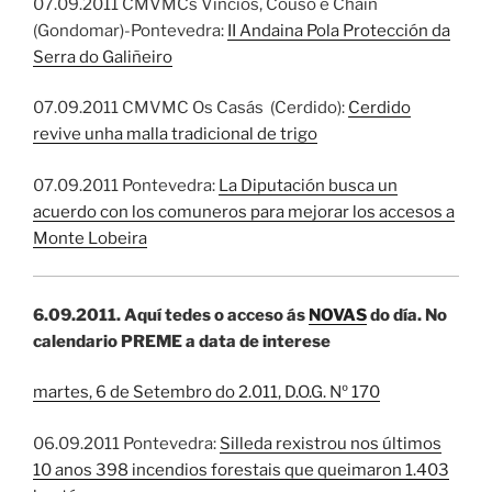
07.09.2011 CMVMCs Vincios, Couso e Chaín
(Gondomar)-Pontevedra:
II Andaina Pola Protección da
Serra do Galiñeiro
07.09.2011 CMVMC Os Casás (Cerdido):
Cerdido
revive unha malla tradicional de trigo
07.09.2011 Pontevedra:
La Diputación busca un
acuerdo con los comuneros para mejorar los accesos a
Monte Lobeira
6.09.2011.
Aquí tedes o acceso ás
NOVAS
do dí­a. No
calendario PREME a data de interese
martes, 6 de Setembro do 2.011, D.O.G. Nº 170
06.09.2011 Pontevedra:
Silleda rexistrou nos últimos
10 anos 398 incendios forestais que queimaron 1.403