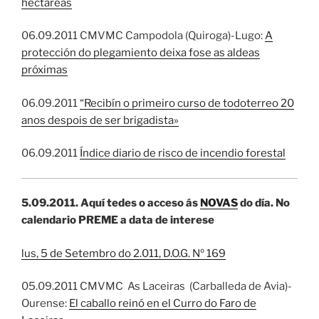
hectáreas
06.09.2011 CMVMC Campodola (Quiroga)-Lugo:
A
protección do plegamiento deixa fose as aldeas
próximas
06.09.2011
“Recibín o primeiro curso de todoterreo 20
anos despois de ser brigadista»
06.09.2011
Índice diario de risco de incendio forestal
5.09.2011.
Aquí tedes o acceso ás
NOVAS
do dí­a. No
calendario PREME a data de interese
lus, 5 de Setembro do 2.011, D.O.G. Nº 169
05.09.2011 CMVMC As Laceiras (Carballeda de Avia)-
Ourense:
El caballo reinó en el Curro do Faro de