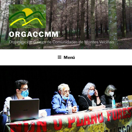
Saltar
al
contenido
ORGACCMM
Organización Galega de Comunidades de Montes Veciñais
Menú