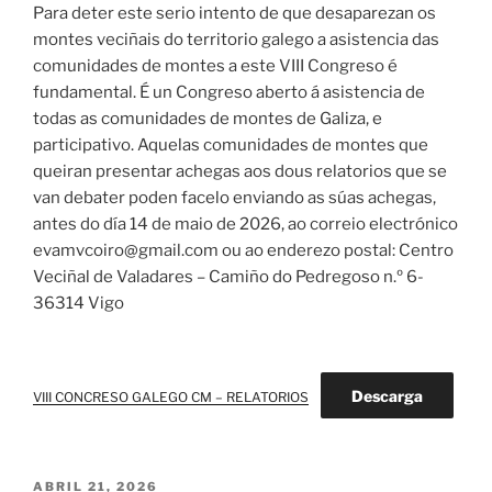
Para deter este serio intento de que desaparezan os
montes veciñais do territorio galego a asistencia das
comunidades de montes a este VIII Congreso é
fundamental. É un Congreso aberto á asistencia de
todas as comunidades de montes de Galiza, e
participativo. Aquelas comunidades de montes que
queiran presentar achegas aos dous relatorios que se
van debater poden facelo enviando as súas achegas,
antes do día 14 de maio de 2026, ao correio electrónico
evamvcoiro@gmail.com ou ao enderezo postal: Centro
Veciñal de Valadares – Camiño do Pedregoso n.º 6-
36314 Vigo
Descarga
VIII CONCRESO GALEGO CM – RELATORIOS
PUBLICADO
ABRIL 21, 2026